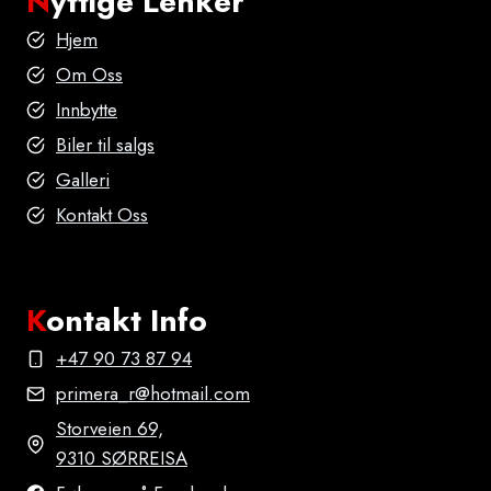
N
yttige Lenker
Hjem
Om Oss
Innbytte
Biler til salgs
Galleri
Kontakt Oss
K
ontakt Info
+47 90 73 87 94
primera_r@hotmail.com
Storveien 69,
9310 SØRREISA