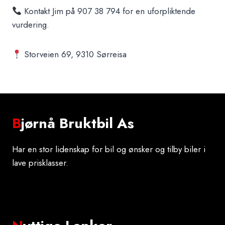
Kontakt Jim på 907 38 794 for en uforpliktende
vurdering.
Storveien 69, 9310 Sørreisa
B
jørnå Bruktbil As
Har en stor lidenskap for bil og ønsker og tilby biler i
lave prisklasser.